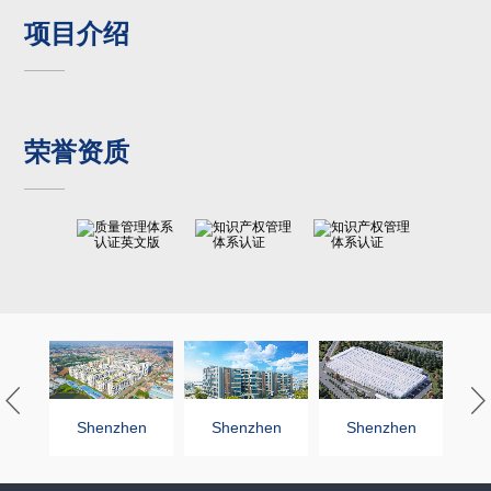
项目介绍
荣誉资质
en
Shenzhen
Shenzhen
Shenzhen
S
ag
SuperMag
SuperMag
SuperMag
S