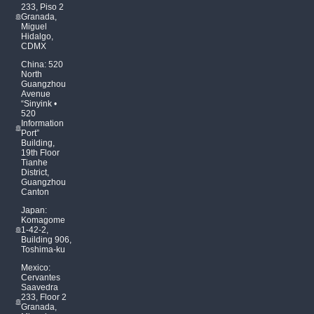
233, Piso 2
Granada,
Miguel
Hidalgo,
CDMX
China: 520
North
Guangzhou
Avenue
“Sinyink •
520
Information
Port”
Building,
19th Floor
Tianhe
District,
Guangzhou
Canton
Japan:
Komagome
1-42-2,
Building 906,
Toshima-ku
Mexico:
Cervantes
Saavedra
233, Floor 2
Granada,