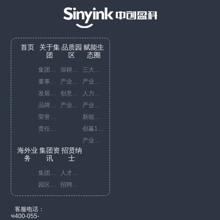
s
Robotics
Robotics
Robotics
首页
关于集
品质园
赋能生
 Co.,
Technology Co.,
Technology Co.,
Technology Co.,
Tech
团
区
态圈
集团概况
深耕中国China business
三大服务平台
Ltd.
Ltd.
Ltd.
董事长寄语
产业园运营代表项目
产业咨询服务
发展历程
创意园运营代表项目
人力资源综合服务
品牌文化
产业园开发代表项目
产业投资服务
荣誉资质
新能源服务
责任担当
创赢10+1策
产业赋能服务
海外业
集团资
招贤纳
务
讯
士
集团新闻
人才理念
园区新闻
招聘信息
客服电话：
400-055-