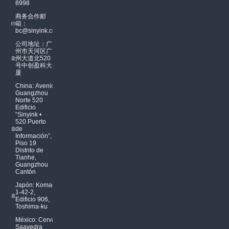
8998
商务合作邮
箱：
bc@sinyink.com
公司地址：广
州市天河区广
州大道北520
号中创盈科大
厦
China: Avenida
Guangzhou
Norte 520
Edificio
“Sinyink •
520 Puerto
de
Información”,
Piso 19
Distrito de
Tianhe,
Guangzhou
Cantón
Japón: Komagome
1-42-2,
Edificio 906,
Toshima-ku
México: Cervantes
Saavedra