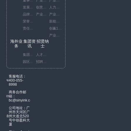
董事长寄语
产业园运营代表项目
产业咨询服务
发展历程
创意园运营代表项目
人力资源综合服务
品牌文化
产业园开发代表项目
产业投资服务
荣誉资质
新能源服务
责任担当
创赢10+1策
产业赋能服务
海外业
集团资
招贤纳
务
讯
士
集团新闻
人才理念
园区新闻
招聘信息
客服电话：
400-055-
8998
商务合作邮
箱：
bc@sinyink.com
公司地址：广
州市天河区广
州大道北520
号中创盈科大
厦