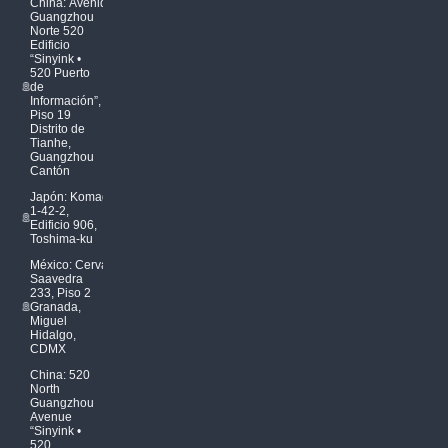
China: Avenida
Guangzhou
Norte 520
Edificio
“Sinyink •
520 Puerto
de
Información”,
Piso 19
Distrito de
Tianhe,
Guangzhou
Cantón
Japón: Komagome
1-42-2,
Edificio 906,
Toshima-ku
México: Cervantes
Saavedra
233, Piso 2
Granada,
Miguel
Hidalgo,
CDMX
China: 520
North
Guangzhou
Avenue
“Sinyink •
520