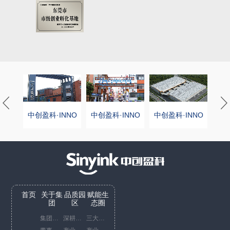
NNO
中创盈科·INNO
中创盈科·INNO
中创盈科·INNO
中创
产业园
PARK创新产业园
PARK创新产业园
PARK创新产业园
PA
首页
关于集
品质园
赋能生
团
区
态圈
集团概况
深耕中国China business
三大服务平台