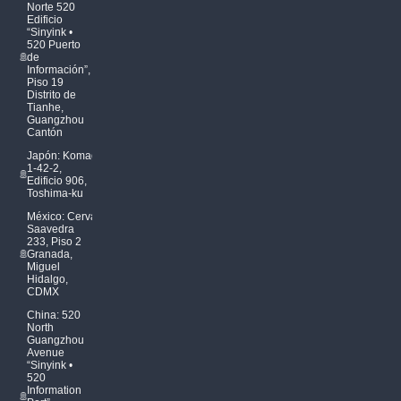
Norte 520
Edificio
“Sinyink •
520 Puerto
de
Información”,
Piso 19
Distrito de
Tianhe,
Guangzhou
Cantón
Japón: Komagome
1-42-2,
Edificio 906,
Toshima-ku
México: Cervantes
Saavedra
233, Piso 2
Granada,
Miguel
Hidalgo,
CDMX
China: 520
North
Guangzhou
Avenue
“Sinyink •
520
Information