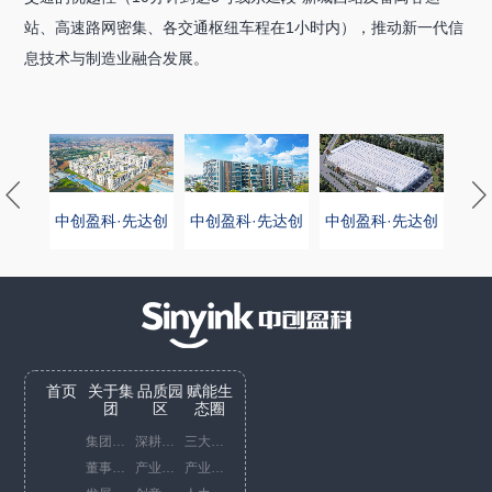
站、高速路网密集、各交通枢纽车程在1小时内），推动新一代信
息技术与制造业融合发展。
先达创
中创盈科·先达创
中创盈科·先达创
中创盈科·先达创
中创
新园
新园
新园
首页
关于集
品质园
赋能生
团
区
态圈
集团概况
深耕中国China business
三大服务平台
董事长寄语
产业园运营代表项目
产业咨询服务