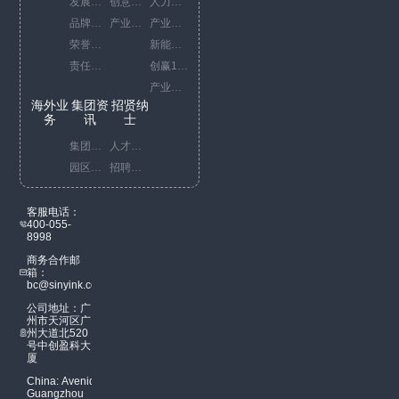
发展历程
创意园运营代表项目
人力资源综合服务
品牌文化
产业园开发代表项目
产业投资服务
荣誉资质
新能源服务
责任担当
创赢10+1策
产业赋能服务
海外业
集团资
招贤纳
务
讯
士
集团新闻
人才理念
园区新闻
招聘信息
客服电话：
400-055-
8998
商务合作邮
箱：
bc@sinyink.com
公司地址：广
州市天河区广
州大道北520
号中创盈科大
厦
China: Avenida
Guangzhou