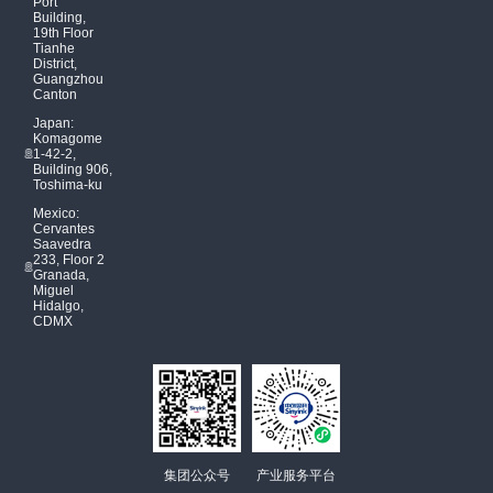
Port”
Building,
19th Floor
Tianhe
District,
Guangzhou
Canton
Japan:
Komagome
1-42-2,
Building 906,
Toshima-ku
Mexico:
Cervantes
Saavedra
233, Floor 2
Granada,
Miguel
Hidalgo,
CDMX
集团公众号
产业服务平台